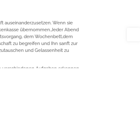
aft auseinanderzusetzen. Wenn sie
ankenkasse übernommen.Jeder Abend
eburtsvorgang, dem Wochenbett,dem
haft zu begreifen und Ihn sanft zur
szutauschen und Gelassenheit zu
die verschiedenen Aufgaben erkennen
iner neuen Rolle auseinandersetzen.
 der Vorbereitung zur Geburt und