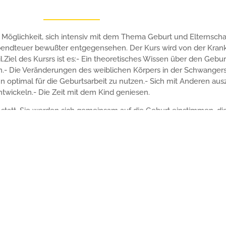
 Möglichkeit, sich intensiv mit dem Thema Geburt und Elternsch
bendteuer bewußter entgegensehen. Der Kurs wird von der Kr
il.Ziel des Kursrs ist es:- Ein theoretisches Wissen über den G
.- Die Veränderungen des weiblichen Körpers in der Schwangersc
n optimal für die Geburtsarbeit zu nutzen.- Sich mit Anderen au
ntwickeln.- Die Zeit mit dem Kind geniesen.
 statt. Sie werden sich gemeinsam auf die Geburt einstimmen, 
r hat in einem“ Dady- Workshop “ die Möglichkeit sich mit se
Anmeldung
USSTE ELTERNSCHAFT
die Elternschaft.
Er richtet sich an Menschen, die eine andere Art