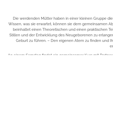
Die werdenden Mütter haben in einer kleinen Gruppe die
Wissen, was sie erwartet, können sie dem gemeinsamen A
beinhaltet einen Theoretischen und einen praktischen Te
Stillen und der Entwicklung des Neugeborenen zu erlangen
Geburt zu führen. – Den eigenen Atem zu finden und Ih
e
An einem Samstag findet ein gemeinsamer Kurs mit Partner
und zu einem gemeinsamen Team wachsen. Der werdende Vate
BEW
Ist eine Kursreihe über 6 Einheiten zur Vorbereitung auf 