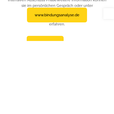
Intensiven Abschluss Phase
Weitere Information können
sie im persönlichen Gespräch oder unter
www.bindungsanalyse.de
erfahren.
Anmeldung
Kerstin Henkes - Hebamme Karlsruhe
0173 890 87 39